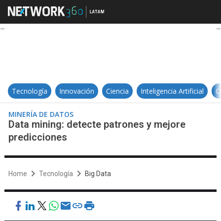
Data mining: detecte patrones y 
Tecnología
Innovación
Ciencia
Inteligencia Artificial
C
MINERÍA DE DATOS
Data mining: detecte patrones y mejore
predicciones
Home
Tecnología
Big Data