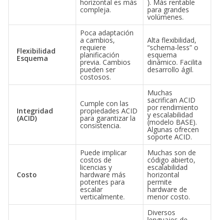
horizontal es más
). Más rentable
compleja.
para grandes
volúmenes.
Poca adaptación
a cambios,
Alta flexibilidad,
requiere
“schema-less” o
Flexibilidad
planificación
esquema
Esquema
previa. Cambios
dinámico. Facilita
pueden ser
desarrollo ágil.
costosos.
Muchas
sacrifican ACID
Cumple con las
por rendimiento
Integridad
propiedades ACID
y escalabilidad
(ACID)
para garantizar la
(modelo BASE).
consistencia.
Algunas ofrecen
soporte ACID.
Puede implicar
Muchas son de
costos de
código abierto,
licencias y
escalabilidad
Costo
hardware más
horizontal
potentes para
permite
escalar
hardware de
verticalmente.
menor costo.
Diversos
lenguajes de