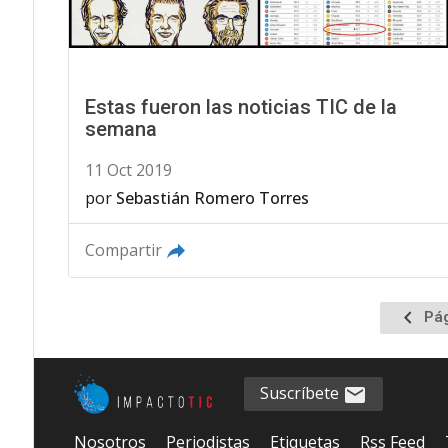
Estas fueron las noticias TIC de la
semana
11 Oct 2019
por
Sebastián Romero Torres
Compartir
Ir
Pág
a
la
página
Suscríbete
anterio
Nosotros
Periodistas
Etiquetas
Rss Feed