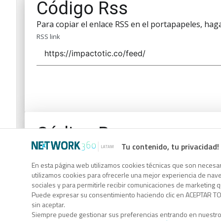
Código Rss
Para copiar el enlace RSS en el portapapeles, haga 
RSS link
Código Rss
Tu contenido, tu privacidad!
Para copiar el enlace RSS en el portapapeles, haga 
RSS link
En esta página web utilizamos cookies técnicas que son necesari
utilizamos cookies para ofrecerle una mejor experiencia de naveg
sociales y para permitirle recibir comunicaciones de marketing 
Puede expresar su consentimiento haciendo clic en ACEPTAR TOD
sin aceptar.
Siempre puede gestionar sus preferencias entrando en nuestr