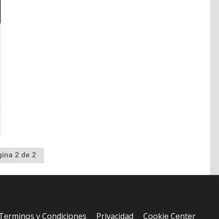
ina 2 de 2
r
Terminos y Condiciones
Privacidad
Cookie Center