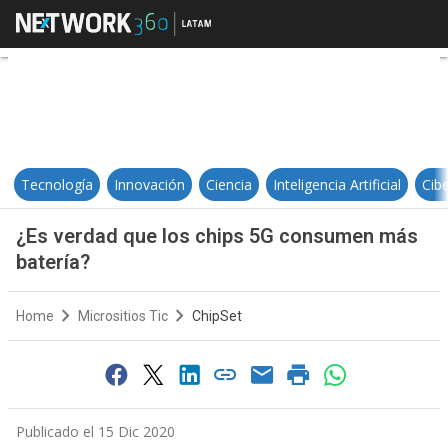
¿Es verdad que los chips 5G con
Tecnología
Innovación
Ciencia
Inteligencia Artificial
Cib
¿Es verdad que los chips 5G consumen más
batería?
Home
Micrositios Tic
ChipSet
Publicado el 15 Dic 2020