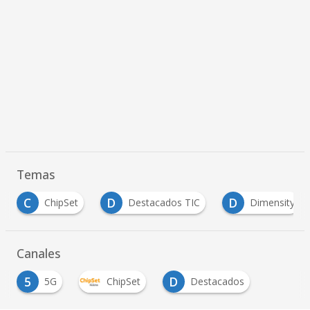
Temas
D
D
M
Destacados TIC
Dimensity
MediaTek
…
Canales
5
D
5G
ChipSet
Destacados