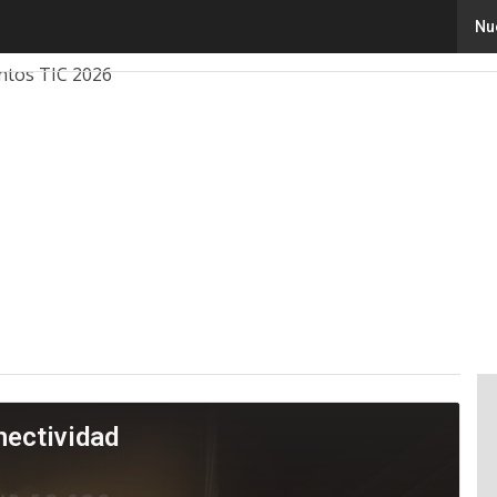
Nu
ovación
Ciencia
Inteligencia Artificial
Ciberseguridad
ntos TIC 2026
nectividad