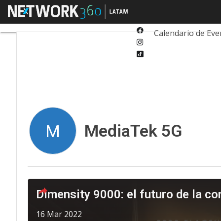
Twitter
Menú
Tecnología
Inn
Linkedin
Facebook
Calendario de Eve
Instagram
Tiktok
MediaTek 5G
M
Dimensity 9000: el futuro de la co
16 Mar 2022