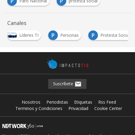
P
P
Paro Nacional
protesta social
Canales
P
P
S
Personas
Protesta Social
Sector TI
…
Suscríbete
Nosotros
Periodistas
Etiquetas
Rss Feed
Terminos y Condiciones
Privacidad
Cookie Center