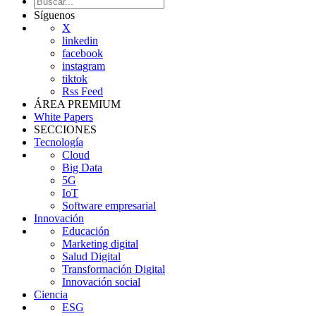
Síguenos
X
linkedin
facebook
instagram
tiktok
Rss Feed
ÁREA PREMIUM
White Papers
SECCIONES
Tecnología
Cloud
Big Data
5G
IoT
Software empresarial
Innovación
Educación
Marketing digital
Salud Digital
Transformación Digital
Innovación social
Ciencia
ESG