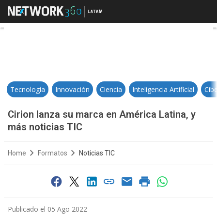
Cirion lanza su marca en América 
Tecnología
Innovación
Ciencia
Inteligencia Artificial
Cib
Cirion lanza su marca en América Latina, y
más noticias TIC
Home
Formatos
Noticias TIC
Publicado el 05 Ago 2022