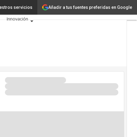
Añadir a tus fuentes preferidas en Google
ITS
estros servicios
Tecnología
Innovación
Ciencia
Inteligencia Artificial
Ciberseguridad
Calendario de Eventos
TIC 2026