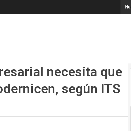
arial necesita que las industrias se modernicen, según 
Nu
esarial necesita que
odernicen, según ITS