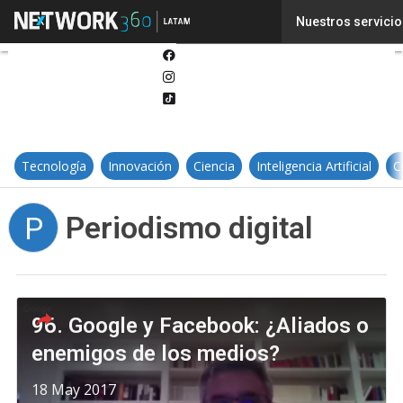
Twitter
Nuestros servicio
Linkedin
Facebook
Instagram
Tiktok
Tecnología
Innovación
Ciencia
Inteligencia Artificial
C
Periodismo digital
P
96. Google y Facebook: ¿Aliados o
enemigos de los medios?
18 May 2017