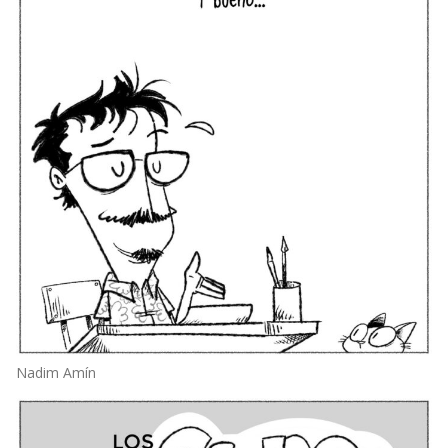
Nadim Amín