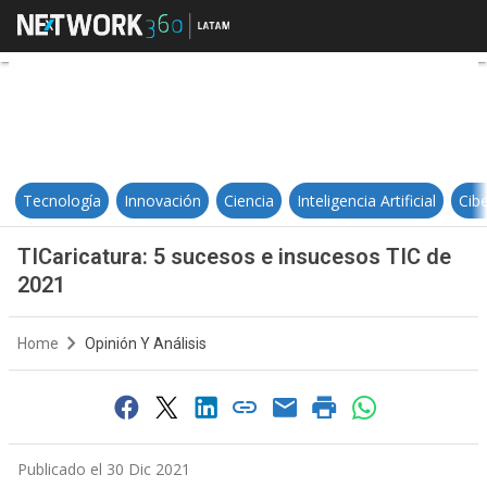
TICaricatura: 5 sucesos e insuce
Tecnología
Innovación
Ciencia
Inteligencia Artificial
Cib
TICaricatura: 5 sucesos e insucesos TIC de
2021
Home
Opinión Y Análisis
Publicado el 30 Dic 2021