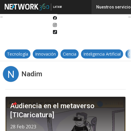
Twitter
Nuestros servicio
Linkedin
Facebook
Instagram
Tiktok
Tecnología
Innovación
Ciencia
Inteligencia Artificial
C
N
Nadim
Audiencia en el metaverso
[TICaricatura]
28 Feb 2023