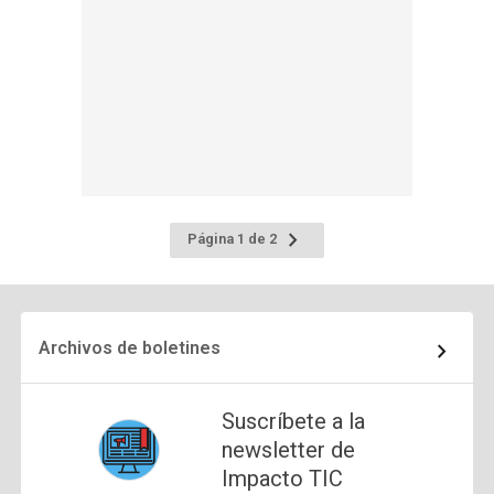
Ir
Página 1 de 2
a
la
página
siguiente
Archivos de boletines
Suscríbete a la
newsletter de
Impacto TIC