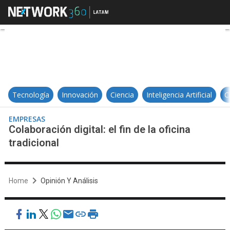
Colaboración digital: el fin de la of
Tecnología
Innovación
Ciencia
Inteligencia Artificial
C
EMPRESAS
Colaboración digital: el fin de la oficina
tradicional
Home
Opinión Y Análisis