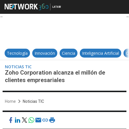
Zoho Corporation alcanza el milló
Tecnología
Innovación
Ciencia
Inteligencia Artificial
C
NOTICIAS TIC
Zoho Corporation alcanza el millón de
clientes empresariales
Home
Noticias TIC