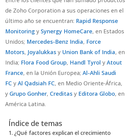
Entre los clientes que han sumado productos
de Zoho Corporation a sus operaciones en el
último año se encuentran:
Rapid Response
Monitoring
y
Synergy HomeCare
, en Estados
Unidos;
Mercedes-Benz India
,
Force
Motors
,
Joyalukkas
y
Union Bank of India
, en
India;
Flora Food Group
,
Handl Tyrol
y
Atout
France
, en la Unión Europea;
Al-Ahli Saudi
FC
y
Al Qadsiah FC
, en Medio Oriente-África,
y
Grupo Gonher
,
Creditas
y
Editora Globo
, en
América Latina.
Índice de temas
¿Qué factores explican el crecimiento