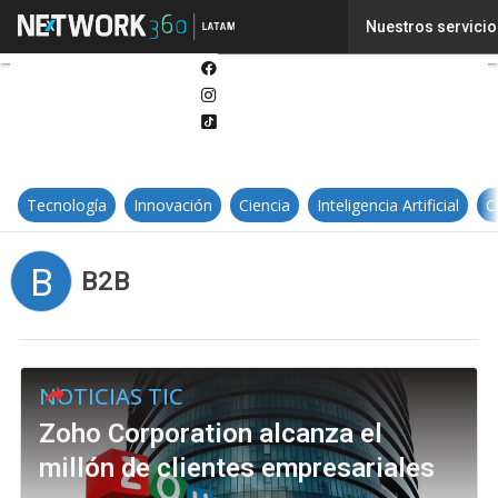
Twitter
Nuestros servicio
Linkedin
Facebook
Instagram
Tiktok
Tecnología
Innovación
Ciencia
Inteligencia Artificial
C
B
B2B
NOTICIAS TIC
Zoho Corporation alcanza el
millón de clientes empresariales