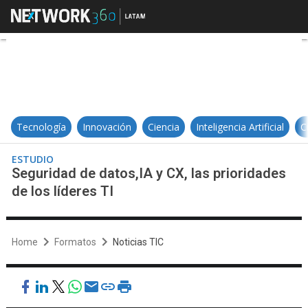
Seguridad de datos,IA y CX, las pri
Tecnología
Innovación
Ciencia
Inteligencia Artificial
C
ESTUDIO
Seguridad de datos,IA y CX, las prioridades
de los líderes TI
Home
Formatos
Noticias TIC