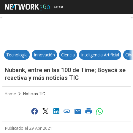
Nubank, entre en las 100 de Time;
Tecnología
Innovación
Ciencia
Inteligencia Artificial
Cib
Nubank, entre en las 100 de Time; Boyacá se
reactiva y más noticias TIC
Home
Noticias TIC
Publicado el 29 Abr 2021