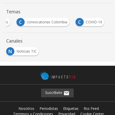
Temas
C
C
M
convocatorias Colombia
COVID-19
Mi
Canales
N
Noticias TIC
Suscríbete
Nosotros
Periodistas
Etiquetas
Rss Feed
Terminos y Condiciones
Privacidad
Cookie Center