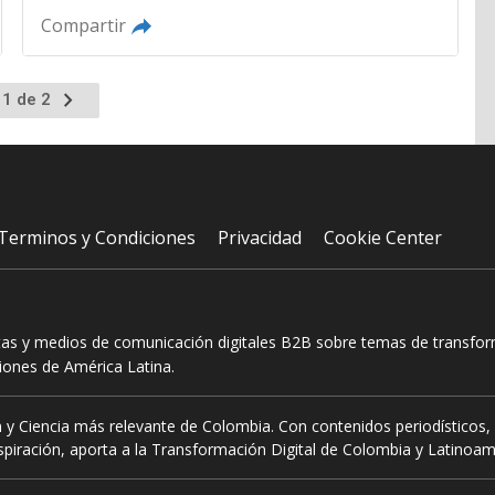
Compartir
Ir
 1 de 2
a
la
página
siguiente
Terminos y Condiciones
Privacidad
Cookie Center
tas y medios de comunicación digitales B2B sobre temas de transform
ciones de América Latina.
 y Ciencia más relevante de Colombia. Con contenidos periodísticos, 
piración, aporta a la Transformación Digital de Colombia y Latinoam