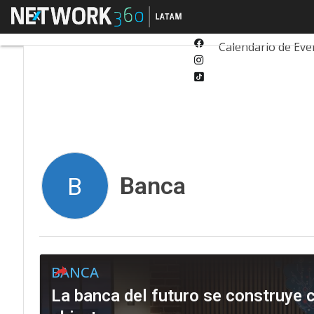
Twitter
Menú
Tecnología
Inn
Linkedin
Facebook
Calendario de Eve
Instagram
Tiktok
Banca
B
BANCA
La banca del futuro se construye c