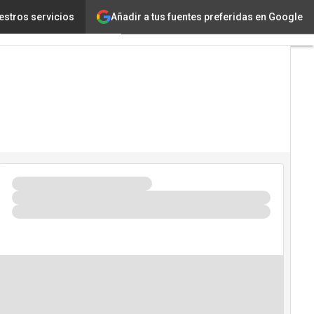
Añadir a tus fuentes preferidas en Google
ligencia Artificial”
estros servicios
Tecnología
Innovación
Ciencia
Inteligencia
Artificial
Ciberseguridad
Calendario
de
Eventos
TIC 2026