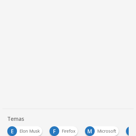
Temas
F
M
M
S
Firefox
Microsoft
Mozilla
S