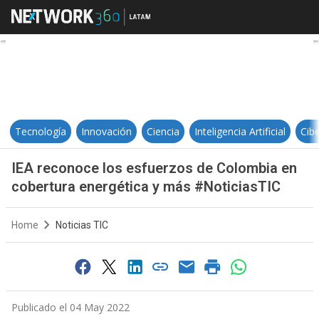
IEA reconoce los esfuerzos de C
Tecnología
Innovación
Ciencia
Inteligencia Artificial
Cib
IEA reconoce los esfuerzos de Colombia en
cobertura energética y más #NoticiasTIC
Home
Noticias TIC
Publicado el 04 May 2022