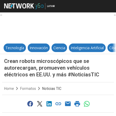
Crean robots microscópicos que 
Tecnología
Innovación
Ciencia
Inteligencia Artificial
Cib
Crean robots microscópicos que se
autorecargan, promueven vehículos
eléctricos en EE.UU. y más #NoticiasTIC
Home
Formatos
Noticias TIC