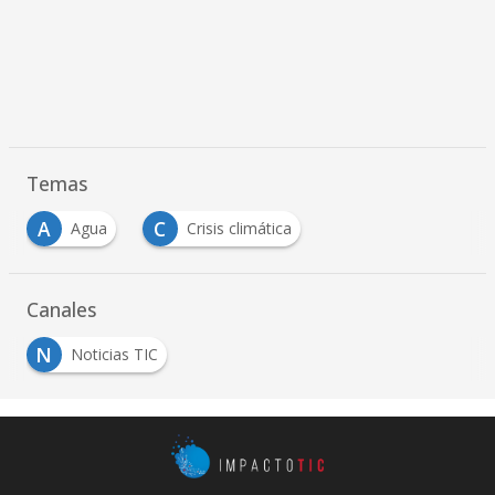
Temas
A
C
Agua
Crisis climática
Canales
N
Noticias TIC