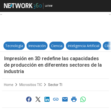
Impresión en 3D redefine las capa
Tecnología
Innovación
Ciencia
Inteligencia Artificial
Cib
Impresión en 3D redefine las capacidades
de producción en diferentes sectores de la
industria
Home
Micrositios TIC
Sector TI