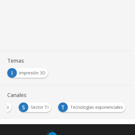
Temas
I
impresión 3D
Canales
S
T
tware
Sector TI
Tecnologías exponenciales