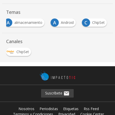
Temas
A
A
C
almacenamiento
Android
ChipSet
Canales
ChipSet
Suscríbete
Nosotros
Periodistas
Etiquetas
Rss Feed
Terminos y Condiciones
Privacidad
Cookie Center