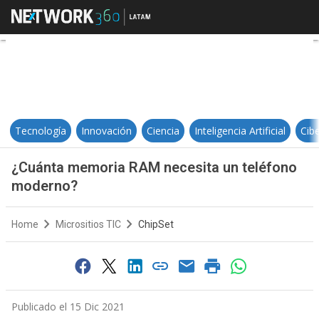
¿Cuánta memoria RAM necesita u
Tecnología
Innovación
Ciencia
Inteligencia Artificial
Cib
¿Cuánta memoria RAM necesita un teléfono
moderno?
Home
Micrositios TIC
ChipSet
Publicado el 15 Dic 2021