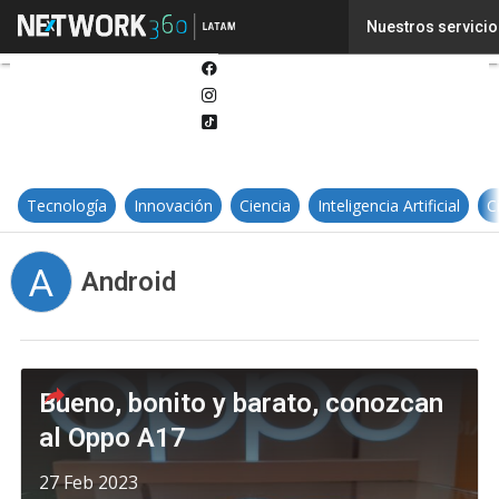
Twitter
Nuestros servicio
Linkedin
Facebook
Instagram
Tiktok
Tecnología
Innovación
Ciencia
Inteligencia Artificial
C
A
Android
Bueno, bonito y barato, conozcan
al Oppo A17
27 Feb 2023