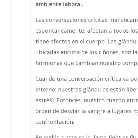
ambiente laboral.
Las conversaciones críticas mal enca
espontáneamente, afectan a todos lo
tiene efectos en el cuerpo. Las glándu
ubicadas encima de los riñones, son las
hormonas que cambian nuestro compor
Cuando una conversación crítica va p
interno: nuestras glándulas están libe
estrés). Entonces, nuestro cuerpo entra
orden de desviar la sangre a lugares 
confrontación.
En inglés,a esto se le llama
fight-or-fly
,