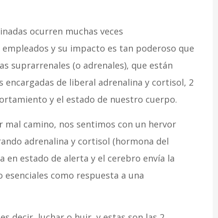
minadas ocurren muchas veces
s empleados y su impacto es tan poderoso que
las suprarrenales (o adrenales), que están
 encargadas de liberal adrenalina y cortisol, 2
tamiento y el estado de nuestro cuerpo.
or mal camino, nos sentimos con un hervor
rando adrenalina y cortisol (hormona del
 en estado de alerta y el cerebro envía la
no esenciales como respuesta a una
 es decir, luchar o huir, y estas son las 2