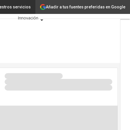
Añadir a tus fuentes preferidas en Google
resarial
estros servicios
Tecnología
Innovación
Ciencia
Inteligencia
Artificial
Ciberseguridad
Calendario de
Eventos TIC
2026