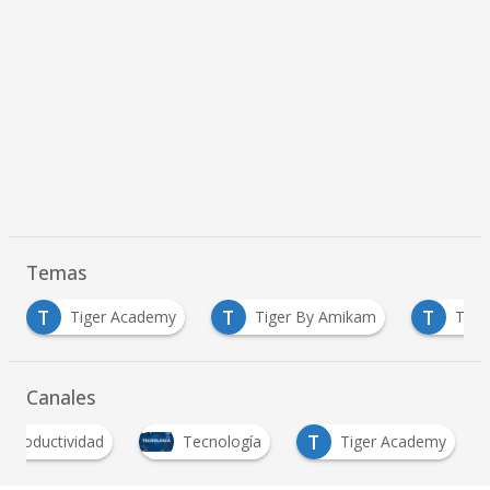
Temas
T
T
cademy
Tiger By Amikam
Trabajo en Línea
…
Canales
T
Productividad
Tecnología
Tiger Academy