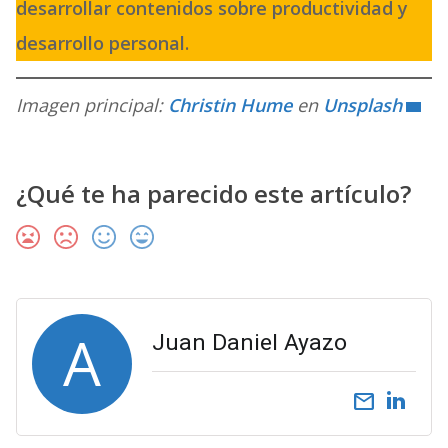
desarrollar contenidos sobre productividad y
desarrollo personal.
Imagen principal:
Christin Hume
en
Unsplash
¿Qué te ha parecido este artículo?
A
Juan Daniel Ayazo
email