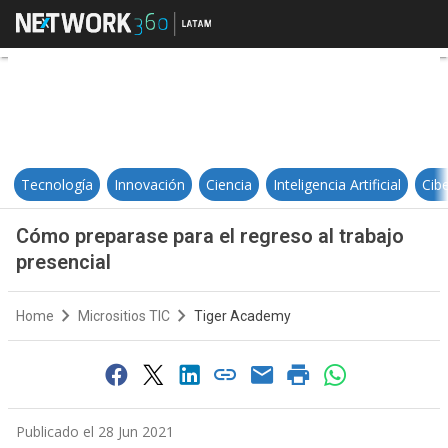
Cómo preparase para el regreso al
Tecnología
Innovación
Ciencia
Inteligencia Artificial
Cib
Cómo preparase para el regreso al trabajo
presencial
Home
Micrositios TIC
Tiger Academy
Publicado el 28 Jun 2021