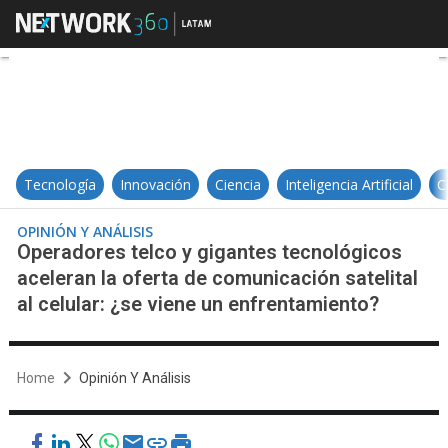
Operadores telco y gigantes tecno
Tecnología
Innovación
Ciencia
Inteligencia Artificial
C
OPINIÓN Y ANÁLISIS
Operadores telco y gigantes tecnológicos
aceleran la oferta de comunicación satelital
al celular: ¿se viene un enfrentamiento?
Home
Opinión Y Análisis