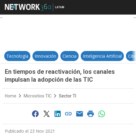
En tiempos de reactivación, los c
Tecnología
Innovación
Ciencia
Inteligencia Artificial
Cib
En tiempos de reactivación, los canales
impulsan la adopción de las TIC
Home
Micrositios TIC
Sector TI
Publicado el 23 Nov 2021