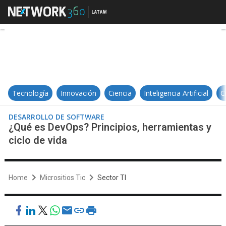
¿Qué es DevOps? Principios, herra
Tecnología
Innovación
Ciencia
Inteligencia Artificial
C
DESARROLLO DE SOFTWARE
¿Qué es DevOps? Principios, herramientas y
ciclo de vida
Home
Micrositios Tic
Sector TI