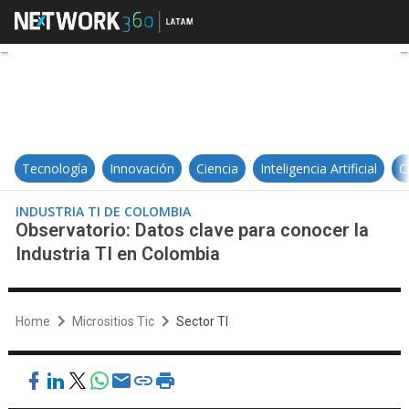
Observatorio: Datos clave para co
Tecnología
Innovación
Ciencia
Inteligencia Artificial
C
INDUSTRIA TI DE COLOMBIA
Observatorio: Datos clave para conocer la
Industria TI en Colombia
Home
Micrositios Tic
Sector TI