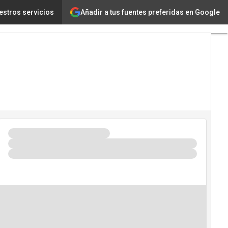
Añadir a tus fuentes preferidas en Google
mundo, entre los que hay 3 colombianos?
estros servicios
Tecnología
Innovación
Ciencia
Inteligencia
Artificial
Ciberseguridad
Calendario
de
Eventos
TIC 2026