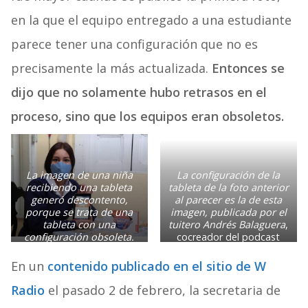
en la que el equipo entregado a una estudiante
parece tener una configuración que no es
precisamente la más actualizada.
Entonces se
dijo que no solamente hubo retrasos en el
proceso, sino que los equipos eran obsoletos.
La imagen de una niña
La configuración de la
recibiendo una tableta
tableta de la foto anterior
generó descontento,
al parecer es la de esta
porque se trata de una
imagen, publicada por el
tableta con una
tuitero Andrés Balaguera
,
configuración obsoleta.
cocreador del podcast
Fue una de las tabletas
#PosLaVerda
. Se asumió
recibidas en una
que era la de las tabletas
En un
contenido publicado en el sitio de W
‘donatón’ a mediados de
compradas por la
2020. Foto: Secretaría de
Alcaldía. Imagen:
Radio
el pasado 2 de febrero, la secretaria de
Educación de Bogotá.
@JABP008 (vía Twitter).