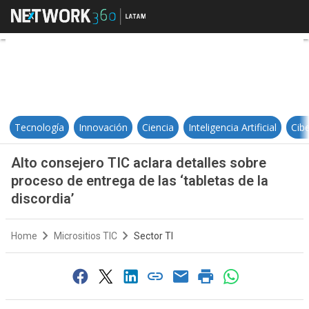
Alto consejero TIC aclara detalles
Tecnología
Innovación
Ciencia
Inteligencia Artificial
Cib
Alto consejero TIC aclara detalles sobre
proceso de entrega de las ‘tabletas de la
discordia’
Home
Micrositios TIC
Sector TI