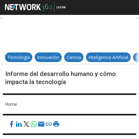
Informe del desarrollo humano y 
Tecnología
Innovación
Ciencia
Inteligencia Artificial
C
Informe del desarrollo humano y cómo
impacta la tecnología
Home