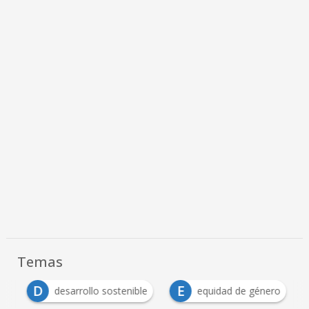
Temas
D
E
n
desarrollo sostenible
equidad de género