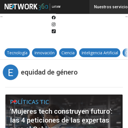
Twitter
Nuestros servicio
Linkedin
Facebook
Instagram
Tiktok
Tecnología
Innovación
Ciencia
Inteligencia Artificial
C
E
equidad de género
POLÍTICAS TIC
'Mujeres tech construyen futuro':
las 4 peticiones de las expertas