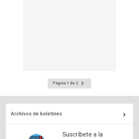
Ir
Página 1 de 2
a
la
página
siguiente
Archivos de boletines
Suscríbete a la