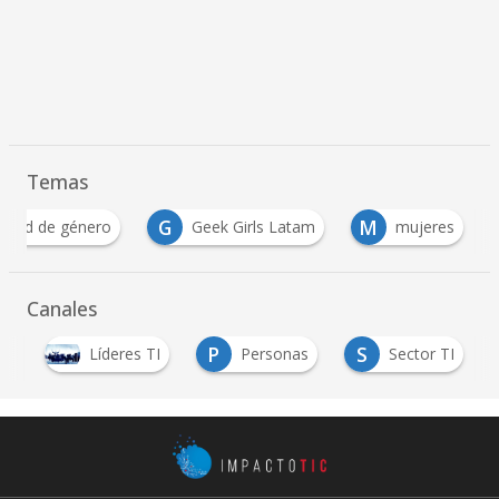
Temas
G
M
uidad de género
Geek Girls Latam
mujeres
Canales
P
S
ón
Líderes TI
Personas
Sector TI