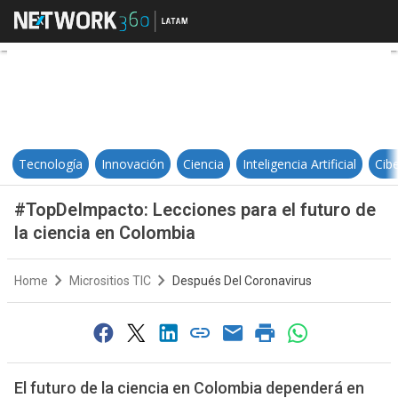
#TopDeImpacto: Lecciones para el
Tecnología
Innovación
Ciencia
Inteligencia Artificial
Cib
#TopDeImpacto: Lecciones para el futuro de
la ciencia en Colombia
Home
Micrositios TIC
Después Del Coronavirus
El futuro de la ciencia en Colombia dependerá en