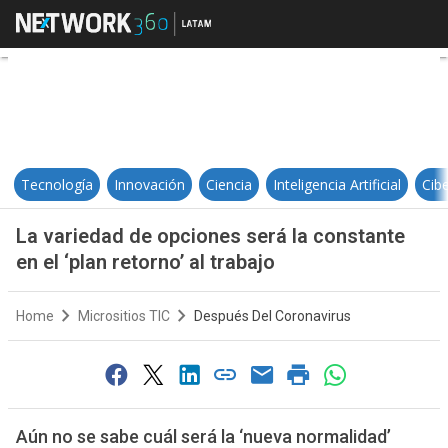
La variedad de opciones será la con
Tecnología
Innovación
Ciencia
Inteligencia Artificial
Cib
La variedad de opciones será la constante
en el ‘plan retorno’ al trabajo
Home
Micrositios TIC
Después Del Coronavirus
Aún no se sabe cuál será la ‘nueva normalidad’