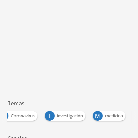
Temas
I
M
S
T
investigación
medicina
salud