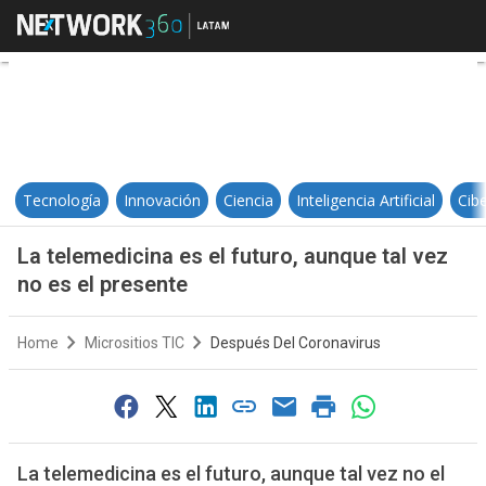
La telemedicina es el futuro, aunq
Tecnología
Innovación
Ciencia
Inteligencia Artificial
Cib
La telemedicina es el futuro, aunque tal vez
no es el presente
Home
Micrositios TIC
Después Del Coronavirus
La telemedicina es el futuro, aunque tal vez no el