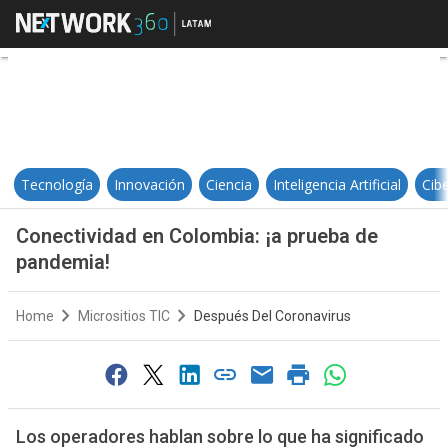
Conectividad en Colombia: ¡a pru
Tecnología
Innovación
Ciencia
Inteligencia Artificial
Cib
Conectividad en Colombia: ¡a prueba de
pandemia!
Home
Micrositios TIC
Después Del Coronavirus
Los operadores hablan sobre lo que ha significado