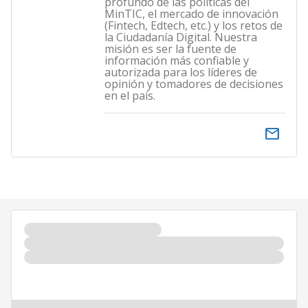
profundo de las políticas del
MinTIC, el mercado de innovación
(Fintech, Edtech, etc.) y los retos de
la Ciudadanía Digital. Nuestra
misión es ser la fuente de
información más confiable y
autorizada para los líderes de
opinión y tomadores de decisiones
en el país.
email