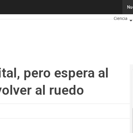
, pero espera al final de la fila para volver al ruedo
Tecnologí
Nu
Ciencia
Cibersegu
Calendari
ital, pero espera al
 volver al ruedo