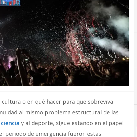
C
Coronavirus
C
Cultura
a cultura o en qué hacer para que sobreviva
inuidad al mismo problema estructural de las
 ciencia
y al deporte, sigue estando en el papel
 el periodo de emergencia fueron estas