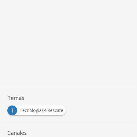
Temas
T
TecnologíasAlRescate
Canales