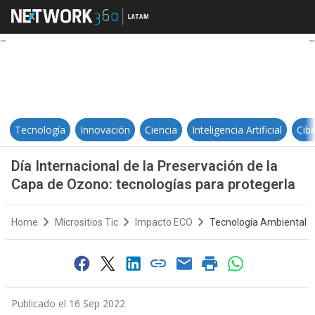
Día Internacional de la Preservaci
Tecnología
Innovación
Ciencia
Inteligencia Artificial
Cib
Día Internacional de la Preservación de la
Capa de Ozono: tecnologías para protegerla
Home
Micrositios Tic
Impacto ECO
Tecnología Ambiental
Publicado el 16 Sep 2022