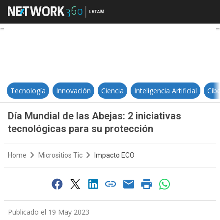
Día Mundial de las Abejas: 2 inici
Tecnología
Innovación
Ciencia
Inteligencia Artificial
Cib
Día Mundial de las Abejas: 2 iniciativas
tecnológicas para su protección
Home
Micrositios Tic
Impacto ECO
Publicado el 19 May 2023