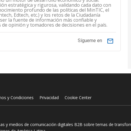
mo un motor de desarrollo económico y social.
n estratégica y rigurosa, validando cada dato con
ocimiento profundo de las políticas del MinTIC, el
ech, Edtech, etc.) y los retos de la Ciudadanía
 ser la fuente de información más confiable y
s de opinión y tomadores de decisiones en el país.
email
Sígueme en
nos y Condiciones
Privacidad
Cookie Center
tas y medios de comunicación digitales B2B sobre temas de transform
ciones de América Latina.