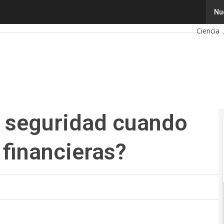
seguridad cuando hace transacciones financieras?
Tecnolo
Nu
Ciencia
Ciberseg
Calenda
e seguridad cuando
 financieras?