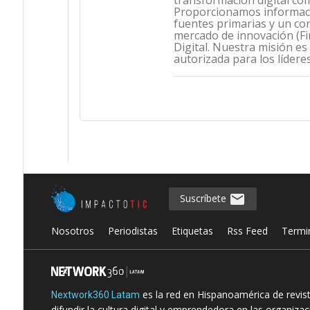
transformación digital co
Proporcionamos informació
fuentes primarias y un con
mercado de innovación (Fint
Digital. Nuestra misión es
autorizada para los lídere
Suscríbete
Nosotros
Periodistas
Etiquetas
Rss Feed
Termi
es la red en Hispanoamérica de revis
Nextwork360 Latam
difundir la cultura digital y emprendedora en las organiza