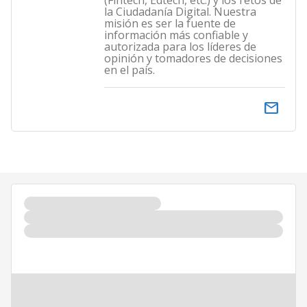
(Fintech, Edtech, etc.) y los retos de
la Ciudadanía Digital. Nuestra
misión es ser la fuente de
información más confiable y
autorizada para los líderes de
opinión y tomadores de decisiones
en el país.
email