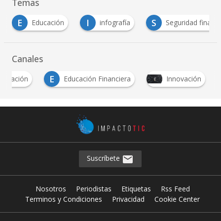
Temas
E
I
S
Educación
infografía
Seguridad financi
Canales
E
ducación
Educación Financiera
Innovación
Suscríbete
Nosotros
Periodistas
Etiquetas
Rss Feed
Terminos y Condiciones
Privacidad
Cookie Center