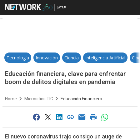
Educación financiera, clave para 
Tecnología
Innovación
Ciencia
Inteligencia Artificial
Cib
Educación financiera, clave para enfrentar
boom de delitos digitales en pandemia
Home
Micrositios TIC
Educación Financiera
El nuevo coronavirus trajo consigo un auge de