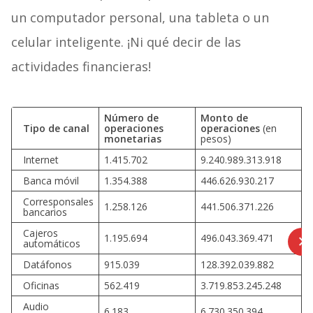
un computador personal, una tableta o un
celular inteligente. ¡Ni qué decir de las
actividades financieras!
Número de
Monto de
Tipo de canal
operaciones
operaciones
(en
monetarias
pesos)
Internet
1.415.702
9.240.989.313.918
Banca móvil
1.354.388
446.626.930.217
Corresponsales
1.258.126
441.506.371.226
bancarios
Cajeros
1.195.694
496.043.369.471
automáticos
Datáfonos
915.039
128.392.039.882
Oficinas
562.419
3.719.853.245.248
Audio
6.183
6.730.350.394