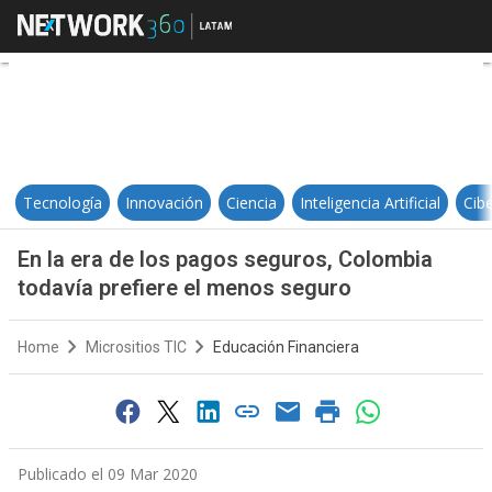
En la era de los pagos seguros, C
Tecnología
Innovación
Ciencia
Inteligencia Artificial
Cib
En la era de los pagos seguros, Colombia
todavía prefiere el menos seguro
Home
Micrositios TIC
Educación Financiera
Publicado el 09 Mar 2020