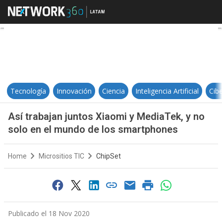
Así trabajan juntos Xiaomi y Med
Tecnología
Innovación
Ciencia
Inteligencia Artificial
Cib
Así trabajan juntos Xiaomi y MediaTek, y no
solo en el mundo de los smartphones
Home
Micrositios TIC
ChipSet
Publicado el 18 Nov 2020