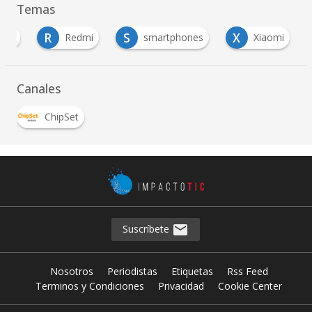
Temas
R
S
X
Tek
Redmi
smartphones
Xiaomi
Canales
ChipSet
Suscríbete
Nosotros
Periodistas
Etiquetas
Rss Feed
Terminos y Condiciones
Privacidad
Cookie Center