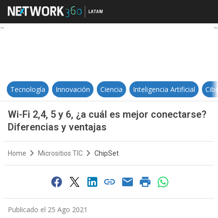
Wi-Fi 2,4, 5 y 6, ¿a cuál es mejor
Tecnología
Innovación
Ciencia
Inteligencia Artificial
Cib
Wi-Fi 2,4, 5 y 6, ¿a cuál es mejor conectarse?
Diferencias y ventajas
Home
Micrositios TIC
ChipSet
Publicado el 25 Ago 2021