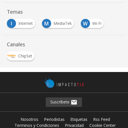
Temas
I
M
W
Internet
MediaTek
Wi-Fi
Canales
ChipSet
Suscríbete
Nosotros
Periodistas
Etiquetas
Rss Feed
Terminos y Condiciones
Privacidad
Cookie Center