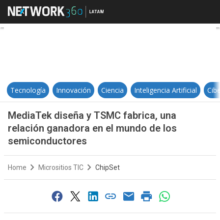
MediaTek diseña y TSMC fabrica,
Tecnología
Innovación
Ciencia
Inteligencia Artificial
Cib
MediaTek diseña y TSMC fabrica, una
relación ganadora en el mundo de los
semiconductores
Home
Micrositios TIC
ChipSet