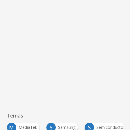
Temas
S
S
T
Samsung
Semiconductores
TSMC